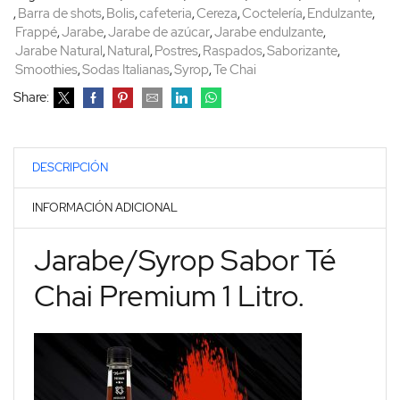
,
Barra de shots
,
Bolis
,
cafeteria
,
Cereza
,
Coctelería
,
Endulzante
,
Frappé
,
Jarabe
,
Jarabe de azúcar
,
Jarabe endulzante
,
Jarabe Natural
,
Natural
,
Postres
,
Raspados
,
Saborizante
,
Smoothies
,
Sodas Italianas
,
Syrop
,
Te Chai
Share:
DESCRIPCIÓN
INFORMACIÓN ADICIONAL
Jarabe/Syrop Sabor Té
Chai Premium 1 Litro.