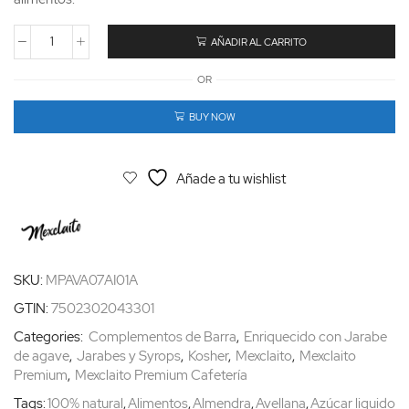
AÑADIR AL CARRITO
OR
BUY NOW
Añade a tu wishlist
SKU:
MPAVA07AI01A
GTIN:
7502302043301
Categories:
Complementos de Barra
,
Enriquecido con Jarabe
de agave
,
Jarabes y Syrops
,
Kosher
,
Mexclaito
,
Mexclaito
Premium
,
Mexclaito Premium Cafetería
Tags:
100% natural
,
Alimentos
,
Almendra
,
Avellana
,
Azúcar liquido