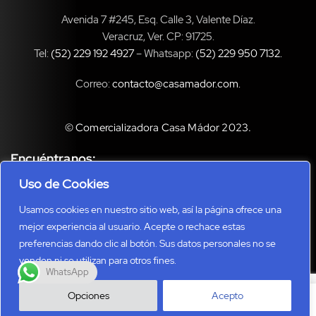
Avenida 7 #245, Esq. Calle 3, Valente Díaz.
Veracruz, Ver. CP: 91725.
Tel:
(52) 229 192 4927
– Whatsapp:
(52) 229 950 7132
.
Correo:
contacto@casamador.com
.
© Comercializadora Casa Mádor 2023.
Encuéntranos:
Uso de Cookies
Usamos cookies en nuestro sitio web, así la página ofrece una
mejor experiencia al usuario. Acepte o rechace estas
preferencias dando clic al botón. Sus datos personales no se
venden ni se utilizan para otros fines.
WhatsApp
0
Opciones
Acepto
Home
Shop
Cart
More