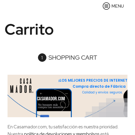
MENU
Carrito
SHOPPING CART
¡LOS MEJORES PRECIOS DE INTERNET!
Compra directo de Fábrica
Calidad y envíos seguros.
CASAMADOR.COM
No busques más
compra con nosotros
En Casamador.com, tu satisfacción es nuestra prioridad.
Nuestra
política de devoluciones y reembolsos
está