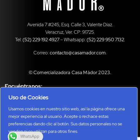
Avenida 7 #245, Esq. Calle 3, Valente Díaz.
Veracruz, Ver. CP: 91725.
Tel:
(52) 229 192 4927
– Whatsapp:
(52) 229 950 7132
.
Correo:
contacto@casamador.com
.
© Comercializadora Casa Mádor 2023.
Encuéntranos:
Uso de Cookies
Usamos cookies en nuestro sitio web, así la página ofrece una
mejor experiencia al usuario. Acepte o rechace estas
preferencias dando clic al botón. Sus datos personales no se
venden ni se utilizan para otros fines.
WhatsApp