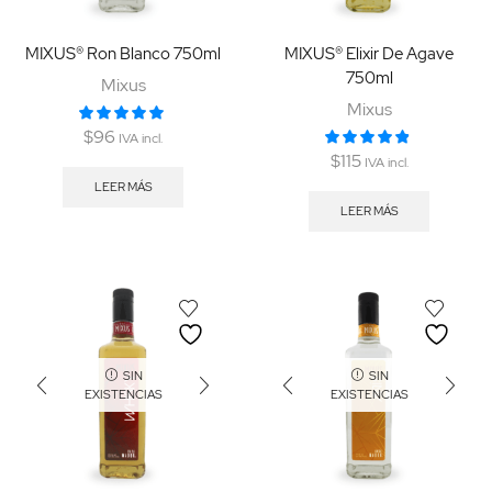
MIXUS® Ron Blanco 750ml
MIXUS® Elixir De Agave
750ml
Mixus
Mixus
$
96
IVA incl.
$
115
IVA incl.
LEER MÁS
LEER MÁS
SIN
SIN
EXISTENCIAS
EXISTENCIAS