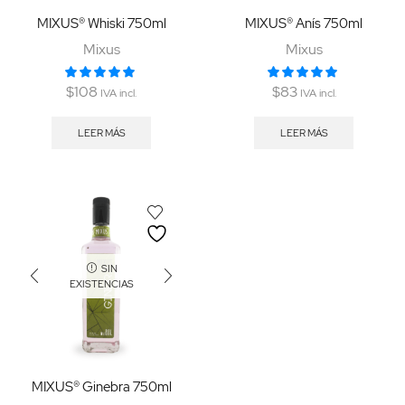
MIXUS® Whiski 750ml
MIXUS® Anís 750ml
Mixus
Mixus
$
108
$
83
IVA incl.
IVA incl.
LEER MÁS
LEER MÁS
SIN
EXISTENCIAS
MIXUS® Ginebra 750ml