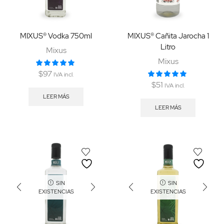
MIXUS® Vodka 750ml
MIXUS® Cañita Jarocha 1
Litro
Mixus
Mixus
$
97
IVA incl.
$
51
IVA incl.
LEER MÁS
LEER MÁS
SIN
SIN
EXISTENCIAS
EXISTENCIAS